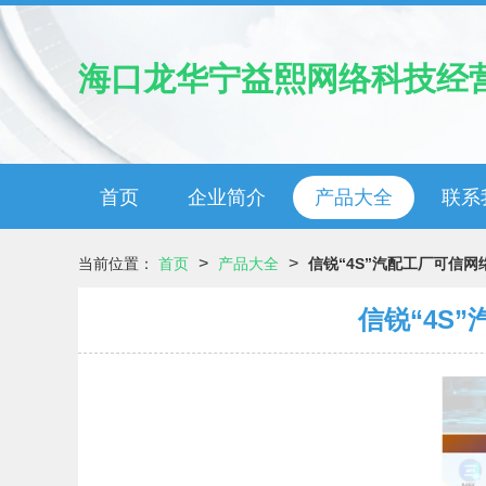
海口龙华宁益熙网络科技经
首页
企业简介
产品大全
联系
>
>
当前位置：
首页
产品大全
信锐“4S”汽配工厂可信
信锐“4S